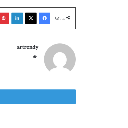
فيسبوك
‫X
لينكدإن
شاركها
artrendy
موق
ع
الوي
ب