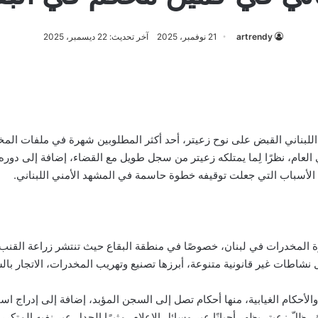
artrendy
21 نوفمبر، 2025
آخر تحديث: 22 ديسمبر، 2025
جيش اللبناني القبض على نوح زعيتر، أحد أكثر المطلوبين شهرة في ملفات الم
 العام، نظرًا لِما يمتلكه زعيتر من سجل طويل مع القضاء، إضافة إلى دو
 الأسباب التي جعلت توقيفه خطوة حاسمة في المشهد الأمني اللبناني.
ة المخدرات في لبنان، خصوصًا في منطقة البقاع حيث تنتشر زراعة القنب 
طات غير قانونية متنوعة، أبرزها تصنيع وتهريب المخدرات، الاتجار بالس
كام الغيابية، منها أحكام تصل إلى السجن المؤبد، إضافة إلى إدراج اسم
ظلّ زعيتر يظهر أحيانًا عبر وسائل الإعلام، مثيرًا الجدل عبر نفيه المتكرر 