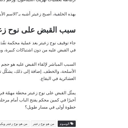
بهذه الخلفية، أصبح زعيتر أشبه بـ”الاسم الأ
سبب القبض على نوح زعي
جاء توقيف نوح زعيتر بعد عملية محكمة نفّذ
في القبض عليه من دون اشتباكات كبيرة، وهو
السبب المباشر لإلقاء القبض عليه هو حجم ا
الأسلحة، والخطف. إضافة إلى ذلك، يشكّل ت
العشائرية في البقاع.
يمثّل القبض على نوح زعيتر محطة مهمّة في ا
أخيرًا في كمين محكم يفتح الباب أمام مرحل
خطوة أولى في مسار طويل؟
الوسوم
من هو نوح زعيتر
من هو نوح زعيتر ويكيبي