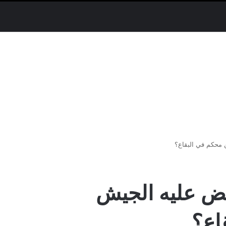
 محكم في البقاع؟
بض عليه الجيش
اع؟