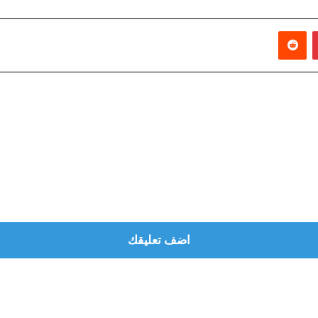
بينتيريست
‏Reddit
اضف تعليقك