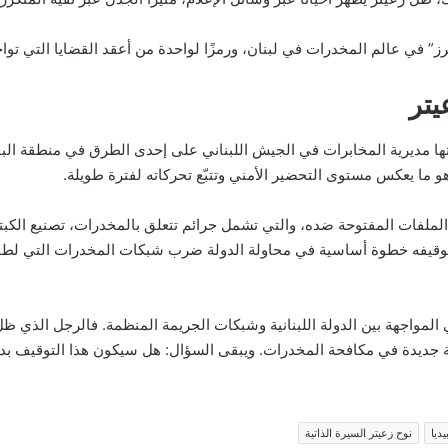
برز” في عالم المخدرات في لبنان، ورمزًا لواحدة من أعقد القضايا التي تواج
تر
تها مديرية المخابرات في الجيش اللبناني على إحدى الطرق في منطقة البق
 ما يعكس مستوى التحضير الأمني وتتبّع تحركاته لفترة طويلة.
لملفات المفتوحة ضده، والتي تشمل جرائم تتعلق بالمخدرات، تصنيع الكبت
وقيفه خطوة أساسية في محاولة الدولة ضرب شبكات المخدرات التي لطالما
لمواجهة بين الدولة اللبنانية وشبكات الجريمة المنظمة. فالرجل الذي ظلّ
ة جديدة في مكافحة المخدرات. ويبقى السؤال: هل سيكون هذا التوقيف بدا
ديا
نوح زعيتر السيرة الذاتية