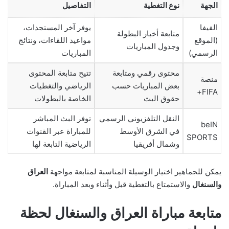
الجهة
نوع التغطية
التفاصيل
الفيفا
يوفر آخر المستجدات،
متابعة أخبار البطولة
(الموقع
مواعيد اللقاءات، ونتائج
وجدول المباريات
الرسمي)
المباريات
محتوى رقمي ومتابعة
تتيح متابعة المحتوى
منصة
بعض المباريات حسب
الرياضي والتغطيات
FIFA+
حقوق البث
الخاصة بالبطولات
النقل التلفزيوني الرسمي
توفر البث المباشر
beIN
في الشرق الأوسط
للمباراة عبر القنوات
SPORTS
وشمال أفريقيا
الرياضية التابعة لها
يمكن للجماهير اختيار الوسيلة المناسبة لمتابعة مواجهة
العراق
والسنغال
والاستمتاع بالتغطية قبل وأثناء وبعد المباراة.
متابعة مباراة العراق والسنغال لحظة