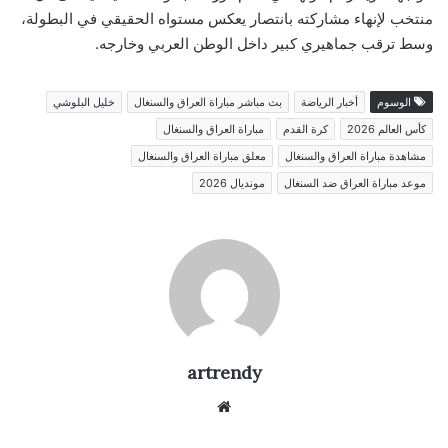
منتخب لإنهاء مشاركته بانتصار يعكس مستواه الحقيقي في البطولة،
وسط ترقب جماهيري كبير داخل الوطن العربي وخارجه.
الوسوم
أخبار الرياضة
بث مباشر مباراة العراق والسنغال
خليل البلوشي
كأس العالم 2026
كرة القدم
مباراة العراق والسنغال
مشاهدة مباراة العراق والسنغال
معلق مباراة العراق والسنغال
موعد مباراة العراق ضد السنغال
مونديال 2026
artrendy
موق
ع