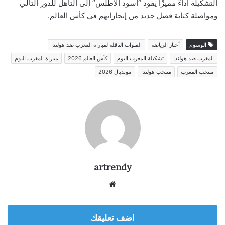
التشكيلة أداءً مميزًا يقود “أسود الأطلس” إلى التأهل للدور التالي
ومواصلة كتابة فصل جديد من إنجازاتهم في كأس العالم.
الوسوم
أخبار الرياضة
القنوات الناقلة لمباراة المغرب ضد هولندا
المغرب ضد هولندا
تشكيلة المغرب اليوم
كأس العالم 2026
مباراة المغرب اليوم
منتخب المغرب
منتخب هولندا
مونديال 2026
artrendy
موق
ع
الوي
اضف تعليقك
ب