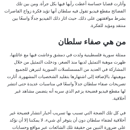
وأثارت قضايا حساسة أعطت رأيها فيها بكل جرأة. ومن بين تلك
الفضائح مقطع فيديو تقول فيه سلطان أنها تؤيد فكرة زواج القاصرات
بشرط موافقتهن على ذلك. حيث اثار ذلك الفيديو جدلًا واسعُا بين
منتقد ومؤيد للفكرة.
من هي صفاء سلطان
ممثلة سورية فلسطينية ولدت في دمشق وعاشت فيها مع عائلتها،
ظهرت موهبة التمثيل لديها منذ الصغر، ودخلت التمثيل من خلال
المشاركة في العديد من المسسلسلات السورية لتبرهن للجميع
موهبتها، بالإضافة إلى اشتهارها بتقليد الشخصيات المشهورة. أثارت
تصريحات صفاء سلطان جدلاً واسعًا في مناسبات عديدة حتى انتشر
لها مقطع فيديو فضيحة يزعم الذي سربه أنه يتضمن مشاهد غير
أخلاقية.
في كل تلك الضجة التي تسبب بها تسريب أخبار انتشار فضيحة غير
أخلاقية لصَفاء سلطان دون أن يتوفر أي شيء، لا يمكننا إلا أن نؤكد
على ضرورة التبين من حقيقة تلك الشائعات عبر مواقع وحسابات