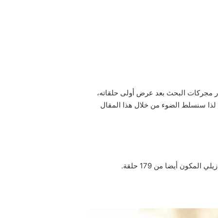
بدء عرضه ما جعله يتصدر مجركات البحث بعد عرض أولى حلقاته،
 يتناول قصة مشوقة مليئة بالإثارة والأكشن والانتقام، عمًا أنه مأخوذ عن مسلسل برازيلي بعنوان Avenida Brasil، لذا سنسلط الضوء من خلال هذا المقال