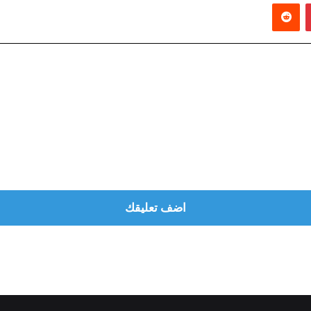
بينتيريست
‏Reddit
اضف تعليقك