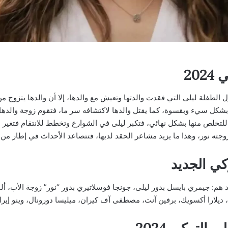
20
طفلة ليلى التي فقدت والدتها وتعيش مع والدها، إلا أن والدها يتزوج من ا
ها بشكل سيء وبقسوة، كما يقتل والدها لاكتشافه سر ما، فتقوم زوجة والدها
للتخلص منها بشكل نهائي، فتكبر ليلى في الشوارع وتخطط للانتقام فتغير اس
جته نور، وهذا ما يزيد مشاعر الحقد لديها، فتتصاعد الأحداث في إطار من ا
ي الجديد
 هم: جيمري بايسل بدور ليلى، جونجا فوسلاتيري بدور “نور” زوجة الأب، أل
ديلارا أكسويك، برفين آنت، مصطفى آف كيران، ميليسا دورونال، وينو إيراكا
لتركي 2024