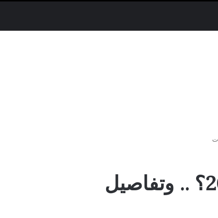
كم عدد حلقات مسلسل التركي ليلى 2024؟ .. وتفاصيل