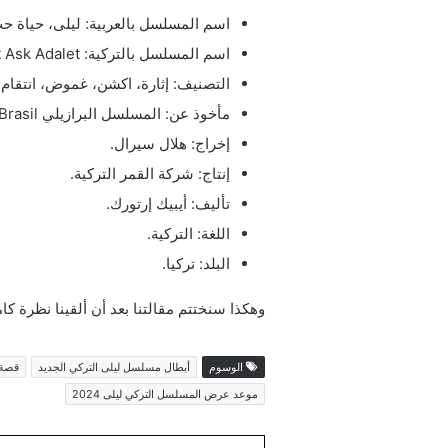
اسم المسلسل بالعربية: ليلى، حياة حب
اسم المسلسل بالتركية: Leyla، Hayat Ask Adalet.
التصنيف: إثارة، اكشن، غموض، انتقام.
مأخوذ عن: المسلسل البرازيلي Avenida Brasil.
إخراج: هلال سيرال.
إنتاج: شركة القمر التركية.
تأليف: أيبيك إرتورك.
اللغة: التركية.
البلد: تركيا.
وهكذا سنختتم مقالتنا بعد أن ألقينا نظرة 
الوسوم
أبطال مسلسل ليلى التركي الجديد
قصة م
موعد عرض المسلسل التركي ليلى 2024