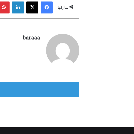
فيسبوك
‫X
لينكدإن
شاركها
baraaa