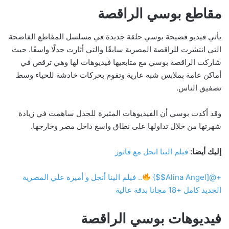
مقاطع بوسي الراقصة
يأتي فيديو فضيحة بوسي حلقة جديدة في مسلسل المقاطع الفاضحة
التي انتشرت للراقصة المصرية سابقًا والتي أثارت جدلًا واسعًا. حيث
شاركت الراقصة بوسي مع متابعيها فيديوهات لها وهي ترقص في
أماكن عامة بملابس شبه عارية وتقوم بحركات خادشة للحياء وسط
تصفيق الناس.
وقد أكدت بوسي أن الفيديوهات المثيرة للجدل ساهمت في زيادة
شهرتها من خلال تداولها على نطاق واسع داخل مصر وخارجها.
إليك أيضا:
فيلم الينا انجل مع فاتوز
+@[Alina Angel$$}
.. فيلم الينا أنجل و أميرة علي المصرية
الجديد كامل +18 مجانا بدقة عالية
فيديوهات بوسي الراقصة