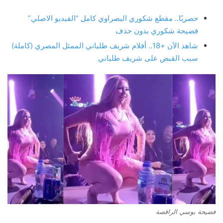
حصريًا.. مقطع شكوري البصراوي كامل “الفيديو الاصلي”
فضيحة شكوري بدون حذف
شاهد الآن +18.. أفلام شريف طلياني الممثل المصري (كاملة)
سبب القبض على شريف طلياني
فضيحة بوسي الراقصة