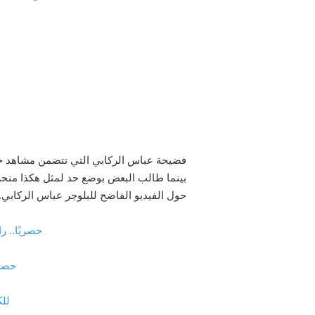
بينما طالب البعض بوضع حد لمثل هكذا منحر
حول الفيديو الفاضح للبلوجر عباس الركابي.
حصريًا.. رابط م
حصريًا.. 
للكبار فقط +8