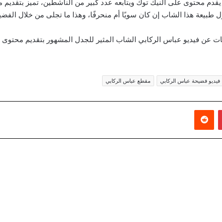
يحمل الجنسية العراقية عمره 19 عام يقدم محتوى على النيك توك ويتابعه عدد كبير من الناشطين، 
طبيعة هذا الشاب إن كان سويًا أم منحرفًا، وهذا ما تجلى من خلال الفضيحة
ات عن فيديو عباس الركابي الشاب المثير للجدل المشهور بتقديم محتوى ه
فيديو فضيحة عباس الركابي
مقطع عباس الركابي
بينتيريست
‏Reddit