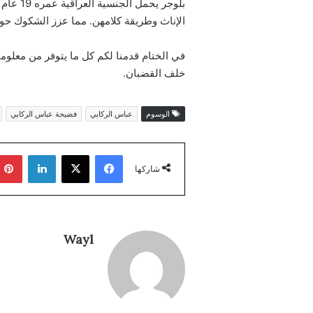
بلوجر 
الإناث وطريقة كلامهن. مما عزز الشكوك حول 
في الختام قدمنا لكم كل ما يتوفر من معلوم
خلف القضبان.
الوسوم
عباس الركابي
فضيحة عباس الركابي
فيسبوك
‫X
لينكدإن
شاركها
Wayl