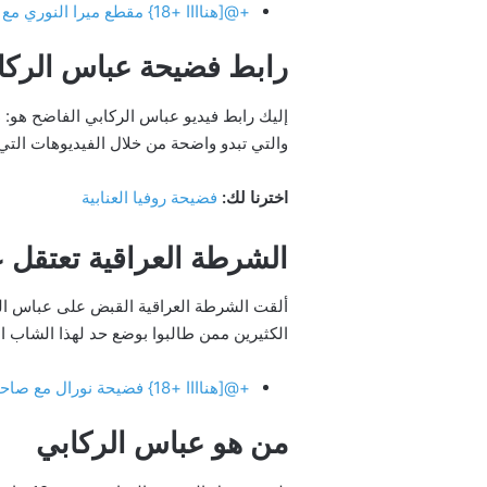
+@[هناااا +18} مقطع ميرا النوري مع انطونيو سليمان 2024 استمتع بالفيديو مجانا بدقة عالية
رابط فضيحة عباس الركا
إليك رابط فيديو عباس الركابي الفاضح هو:
s
والتي تبدو واضحة من خلال الفيديوهات التي
اخترنا لك:
فضيحة روفيا العنابية
الشرطة العراقية تعتقل 
ألقت الشرطة العراقية القبض على عباس الركا
الكثيرين ممن طالبوا بوضع حد لهذا الشاب ا
+@[هناااا +18} فضيحة نورال مع صاحبها تيك توك tik tok 2024 استمتع بالفيديو مجانا بدقة عالية
من هو عباس الركابي