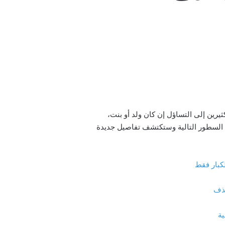
لحياء ودلالات عن شذوذ الشاب العراقي ذو ال 19 عام، مما دفع الكثيرين إلى التساؤل إن كان ولد أو بنت،
ة السطور التالية وستكتشف تفاصيل جديدة