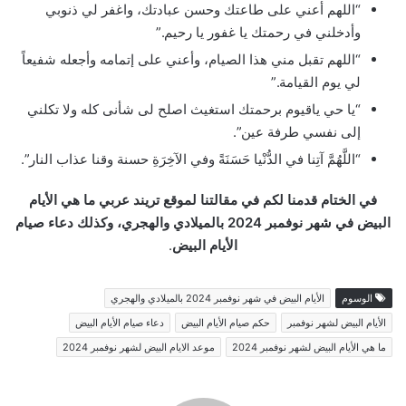
“اللهم أعني على طاعتك وحسن عبادتك، واغفر لي ذنوبي
وأدخلني في رحمتك يا غفور يا رحيم.”
“اللهم تقبل مني هذا الصيام، وأعني على إتمامه وأجعله شفيعاً
لي يوم القيامة.”
“يا حي ياقيوم برحمتك استغيث اصلح لى شأنى كله ولا تكلني
إلى نفسي طرفة عين”.
“اللَّهُمَّ آتِنا في الدُّنْيا حَسَنَةً وفي الآخِرَةِ حسنة وقنا عذاب النار”.
في الختام قدمنا لكم في مقالتنا لموقع تريند عربي ما هي الأيام
البيض في شهر نوفمبر 2024 بالميلادي والهجري، وكذلك دعاء صيام
الأيام البيض
.
الوسوم
الأيام البيض في شهر نوفمبر 2024 بالميلادي والهجري
الأيام البيض لشهر نوفمبر
حكم صيام الأيام البيض
دعاء صيام الأيام البيض
ما هي الأيام البيض لشهر نوفمبر 2024
موعد الايام البيض لشهر نوفمبر 2024