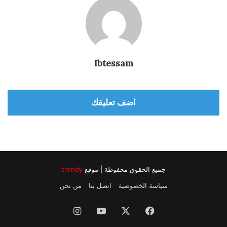
Ibtessam
اضف تعليقك
جميع الحقوق محفوظة | موقع
trendy
سياسة الخصوصية
اتصل بنا
من نحن
فيسبوك
‫X
‫YouTube
انستقرام