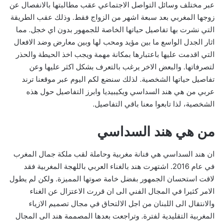
عبر مختلف وسائل التواصل الاجتماعي عقب مطالبتها بالانفصال عن
زوجها المغربي بعد سبعة اشهر من الزواج فقط. وذلك عقب الطريقة
التي نشرت بها تفاصيل حياتها الخاصة للجمهور بدون اي خجل. مما
اثار الجدل الواسع ما بين مؤيد ومحب لها وبين معارض وضد الافعال
التي اقدمت عليها باعتبارها بمكانة مهمة ويجب اخذ الحيطة والحذر
لتصرفاتها. والبعض الاخر يرغب بالتعرف بشكل اكثر عليها وعن
تفاصيل حياتها الشخصية. لذلك سنضع لكم اليوم عبر موقعنا ترند
عربي من هي هند السداسي ويكيبيديا وابرز التفاصيل حول هذه
الشخصية، لذا تابعوا معنا باقي التفاصيل.
من هي هند السداسي
ان هند السداسي هي فنانة مغربية وحاملة لقب ملكة جمال المغرب
في عام 2016. اشتهرت هند بالغناء العربي باللهجة المغربية فقد
لاقت استحسان الجمهور بفضل خامة صوتها المميزة. ولكن لم يطول
الامر كثيرا في المجال الفني الى ان قررت الاعتزال عن الغناء
والانتقال الى اللبنان من اجل الالتحاق في مجال تصميم الازياء
المغربية التقليدية لفترة. وتراجعت بعدها المصممة هند الى المجال