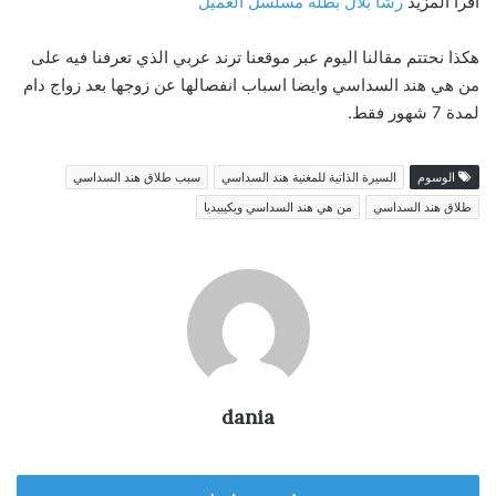
اقرأ المزيد
رشا بلال بطلة مسلسل العميل
هكذا نحتتم مقالنا اليوم عبر موقعنا ترند عربي الذي تعرفنا فيه على
من هي هند السداسي وايضا اسباب انفصالها عن زوجها بعد زواج دام
لمدة 7 شهور فقط.
الوسوم
السيرة الذاتية للمغنية هند السداسي
سبب طلاق هند السداسي
طلاق هند السداسي
من هي هند السداسي ويكيبيديا
dania