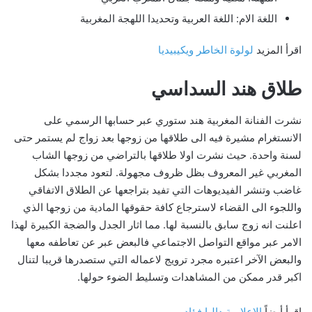
اللغة الام: اللغة العربية وتحديدا اللهجة المغربية
اقرأ المزيد
لولوة الخاطر ويكيبيديا
طلاق هند السداسي
نشرت الفنانة المغربية هند ستوري عبر حسابها الرسمي على
الانستغرام مشيرة فيه الى طلاقها من زوجها بعد زواج لم يستمر حتى
لسنة واحدة. حيث نشرت اولا طلاقها بالتراضي من زوجها الشاب
المغربي غير المعروف بظل ظروف مجهولة. لتعود مجددا بشكل
غاضب وتنشر الفيديوهات التي تفيد بتراجعها عن الطلاق الاتفاقي
واللجوء الى القضاء لاسترجاع كافة حقوقها المادية من زوجها الذي
اعلنت انه زوج سابق بالنسبة لها. مما اثار الجدل والضجة الكبيرة لهذا
الامر عبر مواقع التواصل الاجتماعي فالبعض عبر عن تعاطفه معها
والبعض الآخر اعتبره مجرد ترويج لاعماله التي ستصدرها قريبا لتنال
اكبر قدر ممكن من المشاهدات وتسليط الضوء حولها.
اقرأ أيضاً
الاعلامية داليا فؤاد