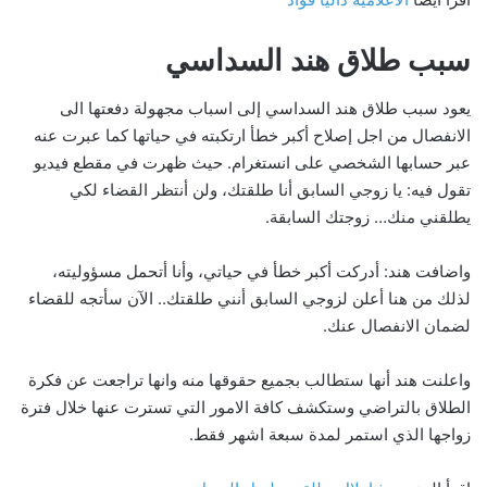
سبب طلاق هند السداسي
يعود سبب طلاق هند السداسي إلى اسباب مجهولة دفعتها الى
الانفصال من اجل إصلاح أكبر خطأ ارتكبته في حياتها كما عبرت عنه
عبر حسابها الشخصي على انستغرام. حيث ظهرت في مقطع فيديو
تقول فيه: يا زوجي السابق أنا طلقتك، ولن أنتظر القضاء لكي
يطلقني منك… زوجتك السابقة.
واضافت هند: أدركت أكبر خطأ في حياتي، وأنا أتحمل مسؤوليته،
لذلك من هنا أعلن لزوجي السابق أنني طلقتك.. الآن سأتجه للقضاء
لضمان الانفصال عنك.
واعلنت هند أنها ستطالب بجميع حقوقها منه وانها تراجعت عن فكرة
الطلاق بالتراضي وستكشف كافة الامور التي تسترت عنها خلال فترة
زواجها الذي استمر لمدة سبعة اشهر فقط.