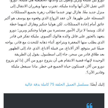
التي تقبل الآن أنها والدة مليكة، تقترب منها ويقرران الانتقال إلى
منزل جديد معًا. هازال تهتز عندما تطالب زهرة بجميع الممتلكات
المسجلة على ظهرها. لأن عقد الزواج الذي وقعوه مع يوسف هو أكبر
عائق أمام إعادة الممتلكات. لكن هوليا جنكيز وهازال لديهما خطة
لذلك. وبينما لا تزال الأمور مستمرة بين هوليا وجنكيز وبرين؛ دورو
يتعهد بالعثور على قاتل والده هالوك أكسوي. مليكة تفكر في قادر
الذي يطلب منها المغفرة ويتراجع. أثناء ذهابه للتحدث مع قادر، يواجه
ضيفًا غير متوقع. ألاز ألاداغ، من قبيلة ألاداغ، الذي عاد إلى الظهور
بعد طلاق قادر من سحر، جاء إلى اسطنبول. يقول إن الطريقة
الوحيدة لإنهاء قضية الانتقام هي أن يتزوج دورو من ألاز. إذا لم يتزوج
دورو من ألاز، فستكون حياة الجميع في خطر. ماذا سيفعل مليكة
وقادير الآن؟.
إليك أيضًا:
مسلسل العميل الحلقة 75 كاملة بدقة عالية