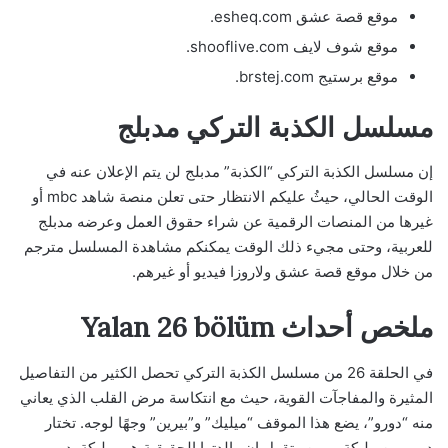
موقع قصة عشق esheq.com.
موقع شوف لايف shooflive.com.
موقع برستيج brstej.com.
مسلسل الكذبة التركي مدبلج
إن مسلسل الكذبة التركي “الكذبة” مدبلج لن يتم الإعلان عنه في
الوقت الحالي، حيثُ عليكم الانتظار حتى تعلن منصة شاهد mbc أو
غيرها من المنصات الرقمية عن شراء حقوق العمل وعرضه مدبلج
للعربية، وحتى مجيء ذلك الوقت يمكنكم مشاهدة المسلسل مترجم
من خلال موقع قصة عشق ولاروزا فيديو أو غيرهم.
ملخص أحداث Yalan 26 bölüm
في الحلقة 26 من مسلسل الكذبة التركي تحصل الكثير من التفاصيل
المثيرة والمفاجآت القوية، حيث مع انتكاسة مرض القلب الذي يعاني
منه “دورو”، يضع هذا الموقف “ميليك” و”بيرين” وجهًا لوجه. تختار
دورو بين مليكة وبرين وتقول إن والدتها الحقيقية هي مليكة. دورو،