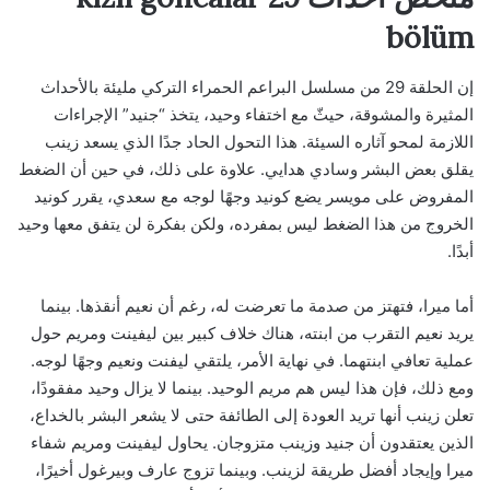
bölüm
إن الحلقة 29 من مسلسل البراعم الحمراء التركي مليئة بالأحداث
المثيرة والمشوقة، حيثّ مع اختفاء وحيد، يتخذ “جنيد” الإجراءات
اللازمة لمحو آثاره السيئة. هذا التحول الحاد جدًا الذي يسعد زينب
يقلق بعض البشر وسادي هدايي. علاوة على ذلك، في حين أن الضغط
المفروض على مويسر يضع كونيد وجهًا لوجه مع سعدي، يقرر كونيد
الخروج من هذا الضغط ليس بمفرده، ولكن بفكرة لن يتفق معها وحيد
أبدًا.
أما ميرا، فتهتز من صدمة ما تعرضت له، رغم أن نعيم أنقذها. بينما
يريد نعيم التقرب من ابنته، هناك خلاف كبير بين ليفينت ومريم حول
عملية تعافي ابنتهما. في نهاية الأمر، يلتقي ليفنت ونعيم وجهًا لوجه.
ومع ذلك، فإن هذا ليس هم مريم الوحيد. بينما لا يزال وحيد مفقودًا،
تعلن زينب أنها تريد العودة إلى الطائفة حتى لا يشعر البشر بالخداع،
الذين يعتقدون أن جنيد وزينب متزوجان. يحاول ليفينت ومريم شفاء
ميرا وإيجاد أفضل طريقة لزينب. وبينما تزوج عارف وبيرغول أخيرًا،