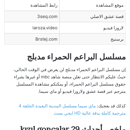
موقع المشاهدة
رابط المشاهدة
قصة عشق الاصلي
3seq.com
لاروزا فيديو
laroza.video
برستيج
Brstej.com
مسلسل البراعم الحمراء مدبلج
إن مسلسل البراعم الحمراء مدبلج لن يعرض في الوقت الحالي،
حيثُ عليكم الانتظار حتى تعلن منصة شاهد mbc أو غيرها بشراء
حقوق مسلسل البراعم الحمراء، أو يمكنكم مشاهدة المسلسل
مترجم عبر قصة عشق ولاروزا فيديو أو ماي سيما.
كذلك قد يعجبك:
ماي سيما مسلسل المدينة البعيدة الحلقة 4
مترجمة كاملة بدقة عالية HD ايجي بست
ملخص أحداث kızıl goncalar 29