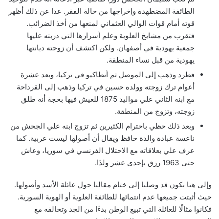
الطائفة المضطهدة وإخراجها من حالة الفقر. عدا عن ذلك أظهر
قوته أمام قوات الوالي العثماني لمنعها من أخذ الضرائب.
فتقرب من مشايخ العلوية وعلم أسرارها التي دربته عليها
جمعية يهودية في أصفهان. ولكن اكتشف أن زوجته ديانتها
يهودية من قبل نساء المنطقة.
فطرد وذهب إلى الموصل ثم أنطاكيو في تركيا، وبعد عشرة
أعوام ترك زوجته وولده حسين في تركيا وذهب إلى القرداحة
مع ابنه الثاني علي مواليد 1875 للعيش فيها بحجة أنه طلق
زوجته، وتزوج من المنطقة.
وبعد ذلك حظي باحترام الكثيرين ثم تزوج ابنه علي الجحش من
ناعسة عبادة والدة حافظ ويقال أن أصولها ليست عربية. كما
عرف علي بعلاقاته مع الاحتلال الفرنسي في سوريا، وعاش
حتى 1963 رزق بإحدى عشر ولدًا.
وإلى هنا نكون قد وصلنا إلى ختام مقالنا حول عائلة الأسد وأصولها.
حيث أثبتت جميعها عدم انتمائها للطائفة العلوية أو الهوية السورية.
فكانوا مثالًا للعائلة التي تبيع الوطن بدءًا من الجد وتحالفه مع