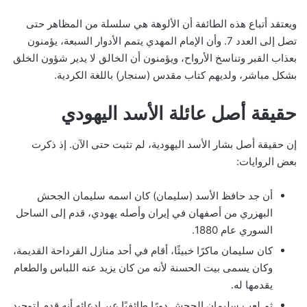
ويعتقد أتباع هذه الطائفة أن الألوهة هي سلسلة من المظاهر حتى
تصل إلى العدد 7. وأن الإمام المهدي يتمم الأدوار السبعة، يؤمنون
بعذاب القبر وتناسخ الأرواح، ويؤمنون أن الخالق لا يدير شؤون الخلق
بشكل مباشر، ولديهم كتاب مقدس (سنجار) باللغة الكردية.
حقيقة أصل عائلة الأسد اليهودي
إن حقيقة أصل بشار الأسد اليهودية، لم تثبت حتى الآن. إذ ذكرت
بعض الروايات:
أن جد حافظ الأسد (سليمان) كان اسمه سليمان الجحش
البهزري من أصفهان في إيران وأصله يهودي، قدم إلى الساحل
السوري عام 1880.
كان سليمان ماكرًا خبيثًا، أقام في أحد منازل القرداحة القديمة،
وكان يسمى بيت الحسنة لأنه من كان يزيد عنه اللباس والطعام
يقدمها له.
ثم لعب سليمان الجحش دورًا طائفيًا عبر ادعائه أنه قدم لتوحيد