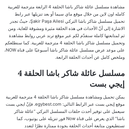
مشاهدة مسلسل عائلة شاكر باشا الحلقة 4 الرابعة مترجمة للعربية
كامله اون لاين من خلال موقع ماي سيما أو بعد تنزيلها عبر رابط
تحميل مسلسل شاكر باشا التركي Şakir Paşa Ailesi، حيثُ تجدر
الاشارة إلى أنّ الأحداث في هذه الحلقة مثيرة ومشوقة للغاية، ومن
ثم لمتابعتها كاملة سنقدّم لكم عبر موقع ترند عربي روابط مشاهدة
وتحميل مسلسل شاكر باشا الحلقة 4 مترجمة للعربية. كما سنطلعكم
على موعد عرض مسلسل عائلة شاكر باشا أسبوعيًا على قناة NOW،
وملخص كامل عن أحداث الحلقة الرابعة.
مسلسل عائلة شاكر باشا الحلقة 4
إيجي بست
يمكن تحميل ومشاهدة مسلسل شاكر باشا الحلقة 4 مترجمة للعربية
موقع إيجي بست عبر الرابط التالي: egybest.com. فإنّ ايجي بست
سيعمل على توفير أحدث حلقات المسلسل التركي “عائلة شاكر
باشا” الذي يعرض على قناة Now فور تنزيله على يوتيوب، كما
تستطيعون متابعة أحداث الحلقة بجودة ممتازة نظرًا لتعدد