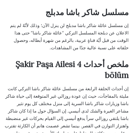
مسلسل شاكر باشا مدبلج
إن مسلسل عائلة شاكر باشا مدبلج لن ينزل الآن؛ وذلك لأنّهُ لم يتم
الاعلان عن دبلجة المسلسل التركي “عائلة شاكر باشا” حتى هذا
الوقت من قبل أيّة قناةٍ عربية، بالرغم من شهرة أبطاله، وحصول
حلقاته على نسبة عالية جدًا من المشاهدات.
ملخص أحداث Şakir Paşa Ailesi 4
bölüm
إن أحداث الحلقة الرابعة من مسلسل عائلة شاكر باشا التركي كانت
مليئة بالمفاجآت، حيث إن عودة روزالي غير المتوقعة إلى حياة شاكر
باشا وزيارات شاكر باشا السرية إلى منزل مختلف كل يوم تثير
مشاعر الغيرة والشك لدى أنيسي. إن السؤال حول ما إذا كان شاكر
باشا يلتقي روزالي سراً يدفع أنيسي إلى القيام بحركات غير منضبطة
واهتزاز التوازن في القصر. بينما تشعر عصمت هانم أن الكارثة تقترب