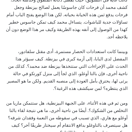
كشف محمد أن فرحات كان جاسوسًا يعمل لصالح بيزنطة وجعل
فرحات يدفع ثمن هذه الخيانة بحياته. لكن هذا الوضع يفتح الباب أمام
تساؤلات جدية للباشوات. يتساءل محمد كيف تمكن جاسوس خطير
كهذا من الوصول إلى أنفه بهذه الطريقة وكيف مر هذا الوضع دون أن
يلاحظه أحد.
وبينما كانت استعدادات الحصار مستمرة، أدى مقتل سلفادور،
المفضل لدى البابا، إلى أزمة كبرى في بيزنطة. كيف سيؤثر هذا
الحدث على الإجراءات التي ستتخذها بيزنطة ضد محمد؟. كذلك من
ناحية أخرى، فإن بالتا أوغلو، الذي لجأ إلى منزل كورتكو في حالة
يرثى لها، يحترق بأمل العودة إلى منصبه القديم. ولكن ما هو المصير
الذي ينتظره؟ لمن سيكشف هذه الرغبة؟.
ومن ثم في هذه الأثناء، على الجبهة البيزنطية، هل ستتمكن ماريا من
التخلص من الشكوك؟. أيضًا من ناحية أخرى، ما هي نتيجة لقاء بالتا
أوغلو مع هاري، الذي تسبب في سقوطه من النعمة وفقدان شرفه؟
هل سيتصرف بالتاوغلو بدافع الانتقام أم سيختار طريقًا آخر؟ كيف