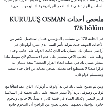
السادس الجديد على قناة الفجر الجزائرية وقناة اليرموك العربية.
ملخص أحداث KURULUŞ OSMAN
178 bölüm
في الحلقة 178 من مسلسل المؤسس عثمان ستحصل الكثير من
الأحداث القوية، حيث يتزايد تأثير السم الذي نشره أولوغان في
أراضي عثمان بك. عثمان بك، الذي كانت الدولة على جانب وحياة
وطنه على الجانب الآخر، مصمم على عدم الاستسلام لأي منهما. ماذا
ينتظر عثمان بك في عملية اتخاذ القرار الصعبة؟ يتخذ عثمان بك
قرارًا صعبًا لا يستطيع أحد تحمله. يضحي بحياته من أجل حياة شعبه
ويستسلم لأولوغان.
ومن ثم يصبح عثمان بك في يد أولوغان. أولوغان الذي عقد اتفاقًا مع
لوكاس وصوفيا، يريد أولاً تدمير سمعة عثمان بك. يحمله في السلاسل
كرمز للنصر. وكذلك المياه في قبيلة كايي لا تهدأ. بالا خاتون وبيجوم
خاتون يواجهان بعضهما البعض. يصبح من الواضح أن البيجوم خاتون