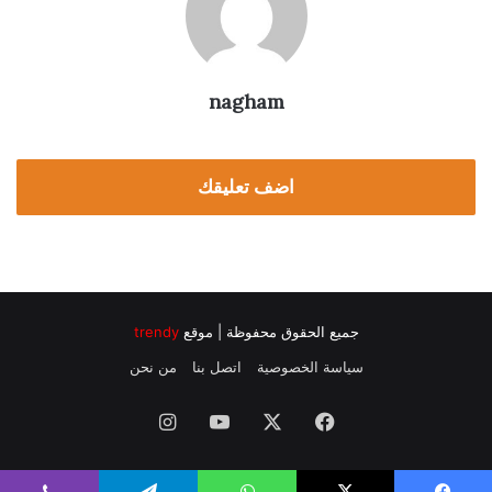
nagham
اضف تعليقك
جميع الحقوق محفوظة | موقع
trendy
سياسة الخصوصية
اتصل بنا
من نحن
فيسبوك
‫X
‫YouTube
انستقرام