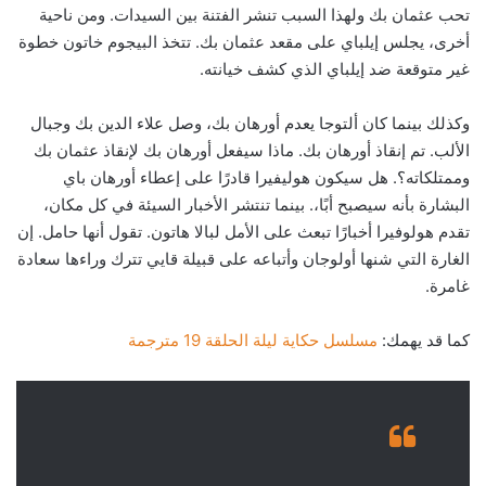
تحب عثمان بك ولهذا السبب تنشر الفتنة بين السيدات. ومن ناحية
أخرى، يجلس إيلباي على مقعد عثمان بك. تتخذ البيجوم خاتون خطوة
غير متوقعة ضد إيلباي الذي كشف خيانته.
وكذلك بينما كان ألتوجا يعدم أورهان بك، وصل علاء الدين بك وجبال
الألب. تم إنقاذ أورهان بك. ماذا سيفعل أورهان بك لإنقاذ عثمان بك
وممتلكاته؟. هل سيكون هوليفيرا قادرًا على إعطاء أورهان باي
البشارة بأنه سيصبح أبًا،. بينما تنتشر الأخبار السيئة في كل مكان،
تقدم هولوفيرا أخبارًا تبعث على الأمل لبالا هاتون. تقول أنها حامل. إن
الغارة التي شنها أولوجان وأتباعه على قبيلة قايي تترك وراءها سعادة
غامرة.
كما قد يهمك:
مسلسل حكاية ليلة الحلقة 19 مترجمة