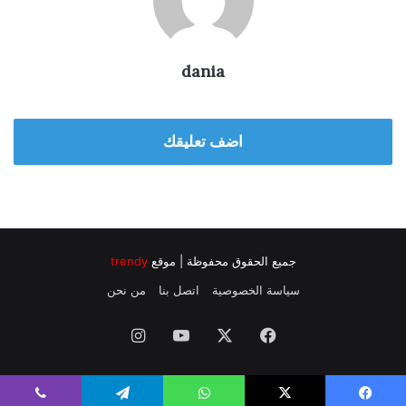
dania
اضف تعليقك
جميع الحقوق محفوظة | موقع
trendy
سياسة الخصوصية
اتصل بنا
من نحن
فيسبوك
‫X
‫YouTube
انستقرام