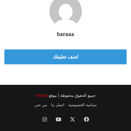
baraaa
اضف تعليقك
جميع الحقوق محفوظة | موقع
trendy
سياسة الخصوصية
اتصل بنا
من نحن
فيسبوك
‫X
‫YouTube
انستقرام