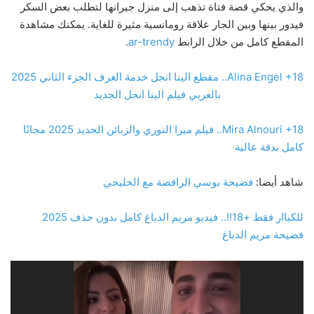
والذي يحكي قصة فتاة تذهب إلى منزل جيرانها لتطلب بعض السكر
فيدور بينها وبين الجار علاقة رومانسية مثيرة للغاية. يمكنك مشاهدة
المقطع كامل من خلال الرابط
ar-trendy
.
Alina Engel +18.. مقطع الينا انجل خدمة الغرف الجزء الثاني 2025
بالعربي فيلم الينا انجل الجديد
Mira Alnouri +18.. فيلم ميرا النوري والزبائن الجديد 2025 مجانًا
كامل بدقة عالية
شاهد أيضا:
فضيحة بوسي الراقصة مع الخليجي
للكباار فقط +18!!.. فيديو مريم الدباغ كامل بدون حذف 2025
فضيحة مريم الدباغ
مشغل
الفيديو