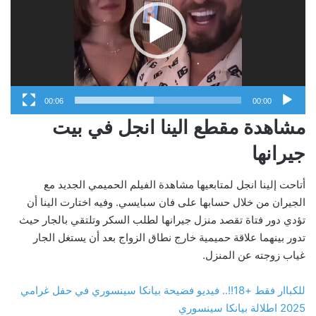
00:06
00:00
مشاهدة مقطع الينا انجل في بيت
جيرانها
أتاحت إلينا انجل لمتابعيها مشاهدة الفيلم الحميمي الجديد مع
الجيران من خلال حسابها على فان سبايسي. وفيه اختارت الينا أن
تؤدي دور فتاة تقصد منزل جيرانها لطلب السكر وتلتقي بالجار حيث
تدور بينهما علاقة حميمية خارج نطاق الزواج بعد أن يستغل الجار
غياب زوجته عن المنزل.
للكباار فقط +18!!.. فيديو فضيحة بيانكا سينسوري في حفل غرامي
2025 اطلالة بيانكا سينسوري