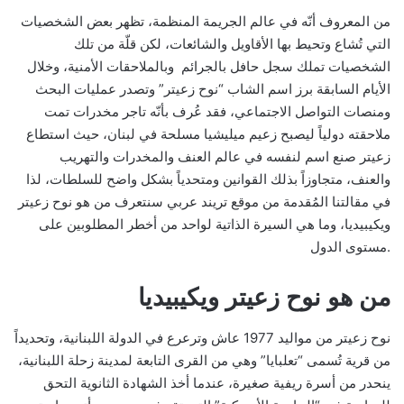
من المعروف أنّه في عالم الجريمة المنظمة، تظهر بعض الشخصيات
التي تُشاع وتحيط بها الأقاويل والشائعات، لكن قلّة من تلك
الشخصيات تملك سجل حافل بالجرائم وبالملاحقات الأمنية، وخلال
الأيام السابقة برز اسم الشاب “نوح زعيتر” وتصدر عمليات البحث
ومنصات التواصل الاجتماعي، فقد عُرف بأنّه تاجر مخدرات تمت
ملاحقته دولياً ليصبح زعيم ميليشيا مسلحة في لبنان، حيث استطاع
زعيتر صنع اسم لنفسه في عالم العنف والمخدرات والتهريب
والعنف، متجاوزاً بذلك القوانين ومتحدياً بشكل واضح للسلطات، لذا
في مقالتنا المُقدمة من موقع تريند عربي سنتعرف من هو نوح زعيتر
ويكيبيديا، وما هي السيرة الذاتية لواحد من أخطر المطلوبين على
مستوى الدول.
من هو نوح زعيتر ويكيبيديا
نوح زعيتر من مواليد 1977 عاش وترعرع في الدولة اللبنانية، وتحديداً
من قرية تُسمى “تعلبايا” وهي من القرى التابعة لمدينة زحلة اللبنانية،
ينحدر من أسرة ريفية صغيرة، عندما أخذ الشهادة الثانوية التحق