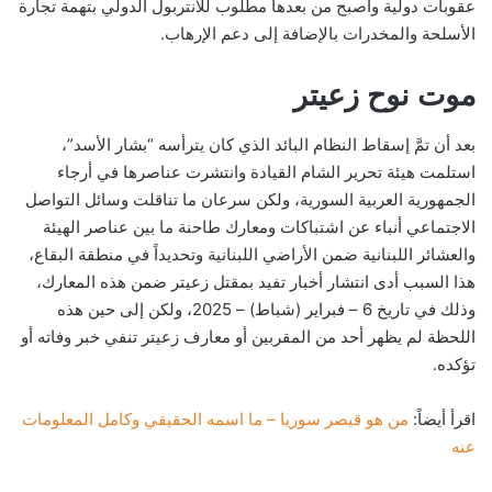
عقوبات دولية وأصبح من بعدها مطلوب للانتربول الدولي بتهمة تجارة
الأسلحة والمخدرات بالإضافة إلى دعم الإرهاب.
موت نوح زعيتر
بعد أن تمَّ إسقاط النظام البائد الذي كان يترأسه “بشار الأسد”،
استلمت هيئة تحرير الشام القيادة وانتشرت عناصرها في أرجاء
الجمهورية العربية السورية، ولكن سرعان ما تناقلت وسائل التواصل
الاجتماعي أنباء عن اشتباكات ومعارك طاحنة ما بين عناصر الهيئة
والعشائر اللبنانية ضمن الأراضي اللبنانية وتحديداً في منطقة البقاع،
هذا السبب أدى انتشار أخبار تفيد بمقتل زعيتر ضمن هذه المعارك،
وذلك في تاريخ 6 – فبراير (شباط) – 2025، ولكن إلى حين هذه
اللحظة لم يظهر أحد من المقربين أو معارف زعيتر تنفي خبر وفاته أو
تؤكده.
اقرأ أيضاً:
من هو قيصر سوريا – ما اسمه الحقيقي وكامل المعلومات
عنه