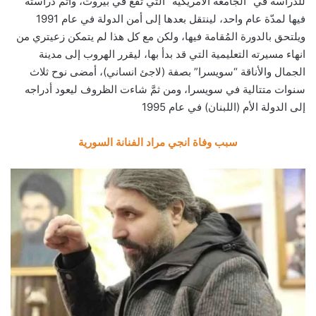
للدراسة في “الجامعة الأمريكية” التي تقع في بيروت، وأتم دراسته
فيها لمدّة عام واحد، لينتقل بعدها إلى أمن الدولة في عام 1991
ويلتحق بالدورة المُقامة فيها، ولكن مع كل هذا لم يتمكن زعيتري من
انهاء مسيرته التعليمية التي قد بدأ بها، ليقرر الهروب إلى مدينة
الجمال والأناقة “سويسرا” بصفة (لاجئ انساني)، أمضى نوح ثلاث
سنوات متتالية في سويسرا، ومن ثمَّ شاءت الظروف ليعود أدراجه
إلى الدولة الأم (اللبنان) في عام 1995
سبب وفاة انجي مراد الفنانة السورية