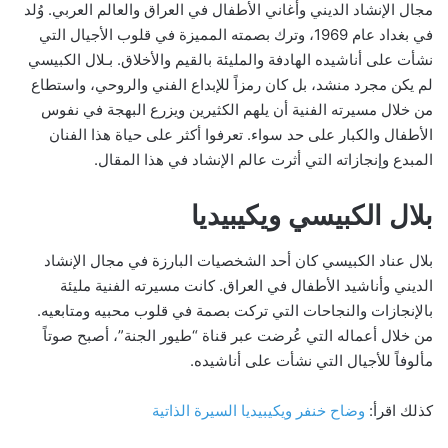
مجال الإنشاد الديني وأغاني الأطفال في العراق والعالم العربي. وُلد
في بغداد عام 1969، وترك بصمته المميزة في قلوب الأجيال التي
نشأت على أناشيده الهادفة والمليئة بالقيم والأخلاق. بـلال الكبيسي
لم يكن مجرد منشد، بل كان رمزاً للإبداع الفني والروحي، واستطاع
من خلال مسيرته الفنية أن يلهم الكثيرين ويزرع البهجة في نفوس
الأطفال والكبار على حد سواء. تعرفوا أكثر على حياة هذا الفنان
المبدع وإنجازاته التي أثرت عالم الإنشاد في هذا المقال.
بلال الكبيسي ويكيبيديا
بلال عناد الكبيسي كان أحد الشخصيات البارزة في مجال الإنشاد
الديني وأناشيد الأطفال في العراق. كانت مسيرته الفنية مليئة
بالإنجازات والنجاحات التي تركت بصمة في قلوب محبيه ومتابعيه.
من خلال أعماله التي عُرضت عبر قناة “طيور الجنة”، أصبح صوتاً
مألوفاً للأجيال التي نشأت على أناشيده.
كذلك اقرأ:
وضاح خنفر ويكيبيديا السيرة الذاتية