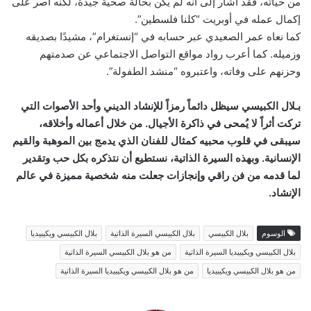
من حياته، فقد أشار إلى أنه لم يكن بحالة صحية جيدة، لكنه أصر على
إكمال عمله في أوبريت “كلنا فلسطين”.
كما نعاه عمر الصعيدي عبر حسابه في “إنستغرام”، مشيدًا بصديقه
وزميله. كما أعرب رواد مواقع التواصل الاجتماعي عن صدمتهم
وحزنهم على وفاته، واعتبروه “منشد الطفولة”.
بـلال الكبيسي سيظل دائماً رمزاً للإنشاد الديني وأحد الأصوات التي
تركت أثراً لا يُمحى في ذاكرة الأجيال. من خلال أعماله وأخلاقه،
سيبقى في قلوب محبيه كمثال للفنان الذي يدمج بين الموهبة والقيم
الإنسانية. وبهذه السيرة الذاتية، نستطيع أن نتذكره بكل حب وتقدير
لما قدمه من فن راقي وإنجازات جعلت منه شخصية مميزة في عالم
الإنشاد.
الوسوم
بلال الكبيسي
بلال الكبيسي السيرة الذاتية
بلال الكبيسي ويكيبيديا
بلال الكبيسي ويكيبيديا السيرة الذاتية
من هو بلال الكبيسي السيرة الذاتية
من هو بلال الكبيسي ويكيبيديا
من هو بلال الكبيسي ويكيبيديا السيرة الذاتية