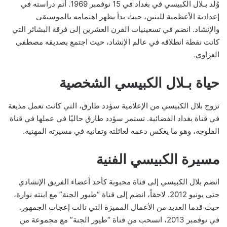
وُلد بـلال الكبيسي في بغداد في 15 نوفمبر 1969. أتم دراسته في
إعدادية الأعظمية للبنين، حيث بدأ يظهر اهتمامه بالموسيقى
والإنشاد. انضم في تسعينيات القرن العشرين إلى فرقة البشائر التي
كانت نقطة انطلاقه في عالم الإنشاد، حيث اجتمع بصديقه مصطفى
العزاوي.
حياة بـلال الكبيسي الشخصية
تزوج بلال الكبيسي من الإعلامية سؤدد طارق، التي كانت تعمل مذيعة
في قناة بغداد الفضائية. تستمر سؤدد طارق حاليًا في عملها في قناة
الفلوجة، وهو ما يعكس دعمه لعائلته وتفانيه في مسيرته المهنية.
مسيرة الكبيسي الفنية
انضم بلال الكبيسي إلى قناة محبوبة كأحد أعضاء الفريق الإنشادي
حتى يونيو 2012. لاحقاً، انضم إلى قناة “طيور الجنة” مع ابنته نوارة،
حيث قدما العديد من الأعمال المميزة التي نالت إعجاب الجمهور.
في نوفمبر 2013، انسحب من قناة “طيور الجنة” مع مجموعة من